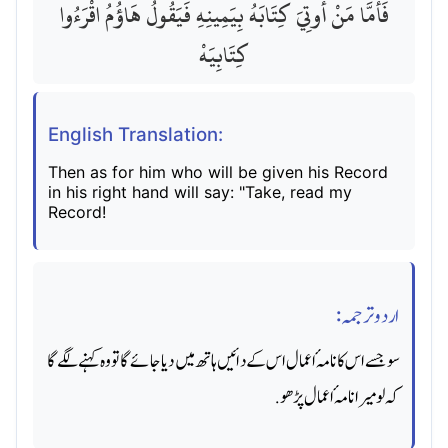
فَأَمَّا مَنْ أُوتِيَ كِتَابَهُ بِيَمِينِهِ فَيَقُولُ هَاؤُمُ اقْرَءُوا
كِتَابِيَهْ
English Translation:
Then as for him who will be given his Record
in his right hand will say: "Take, read my
Record!
اردو ترجمہ:
سو جسے اس کا نامہٴ اعمال اس کے دائیں ہاتھ میں دیا جائے گا تو وه کہنے لگے گا
کہ لو میرا نامہٴ اعمال پڑھو.