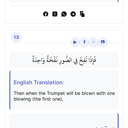
13
▶
⬇
☆
📷
فَإِذَا نُفِخَ فِي الصُّورِ نَفْخَةٌ وَاحِدَةٌ
English Translation:
Then when the Trumpet will be blown with one
blowing (the first one),