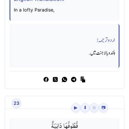
In a lofty Paradise,
اردو ترجمہ:
بلند وبالا جنت میں.
23
▶
⬇
☆
📷
قُطُوفُهَا دَانِيَةٌ