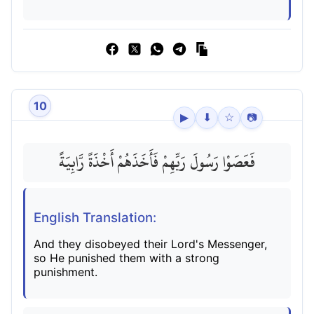
10
▶
⬇
☆
📷
فَعَصَوْا رَسُولَ رَبِّهِمْ فَأَخَذَهُمْ أَخْذَةً رَّابِيَةً
English Translation:
And they disobeyed their Lord's Messenger,
so He punished them with a strong
punishment.