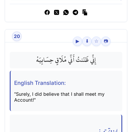
20
▶
⬇
☆
📷
إِنِّي ظَنَنتُ أَنِّي مُلَاقٍ حِسَابِيَهْ
English Translation:
"Surely, I did believe that I shall meet my
Account!"
اردو ترجمہ: