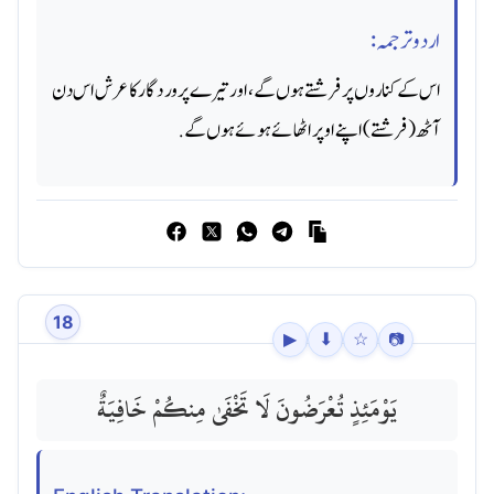
اردو ترجمہ:
اس کے کناروں پر فرشتے ہوں گے ، اور تیرے پروردگار کا عرش اس دن
آٹھ (فرشتے) اپنے اوپر اٹھائے ہوئے ہوں گے.
18
▶
⬇
☆
📷
يَوْمَئِذٍ تُعْرَضُونَ لَا تَخْفَىٰ مِنكُمْ خَافِيَةٌ