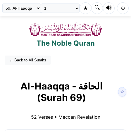
🔍
🔊
★
⚙️
The Noble Quran
← Back to All Surahs
Al-Haaqqa
-
الحاقة
☆
(Surah
69
)
52
Verses •
Meccan
Revelation