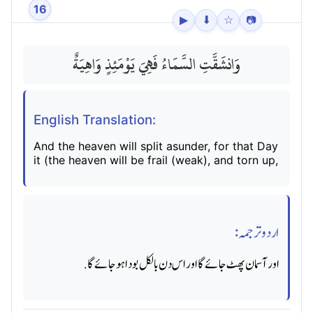
16
▶
⬇
☆
📷
وَانشَقَّتِ السَّمَاءُ فَهِيَ يَوْمَئِذٍ وَاهِيَةٌ
English Translation:
And the heaven will split asunder, for that Day
it (the heaven will be frail (weak), and torn up,
اردو ترجمہ:
اور آسمان پھٹ جائے گا اور اس دن بالکل بودا ہوجائے گا.