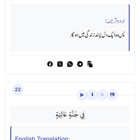
اردو ترجمہ:
پس وه ایک دل پسند زندگی میں ہوگا.
22
▶
⬇
☆
📷
فِي جَنَّةٍ عَالِيَةٍ
English Translation: