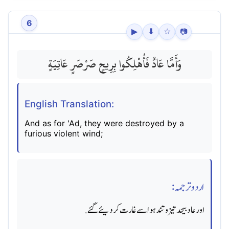
6
▶
⬇
☆
📷
وَأَمَّا عَادٌ فَأُهْلِكُوا بِرِيحٍ صَرْصَرٍ عَاتِيَةٍ
English Translation:
And as for 'Ad, they were destroyed by a
furious violent wind;
اردو ترجمہ:
اور عاد بیحد تیز وتند ہوا سے غارت کردیئے گئے.