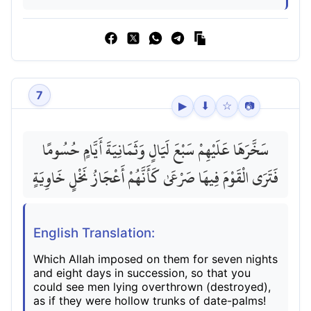
7
▶
⬇
☆
📷
سَخَّرَهَا عَلَيْهِمْ سَبْعَ لَيَالٍ وَثَمَانِيَةَ أَيَّامٍ حُسُومًا
فَتَرَى الْقَوْمَ فِيهَا صَرْعَىٰ كَأَنَّهُمْ أَعْجَازُ نَخْلٍ خَاوِيَةٍ
English Translation:
Which Allah imposed on them for seven nights
and eight days in succession, so that you
could see men lying overthrown (destroyed),
as if they were hollow trunks of date-palms!