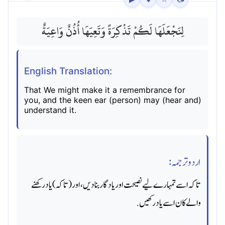
لِنَجْعَلَهَا لَكُمْ تَذْكِرَةً وَتَعِيَهَا أُذُنٌ وَاعِيَةٌ
English Translation:
That We might make it a remembrance for
you, and the keen ear (person) may (hear and)
understand it.
اردو ترجمہ:
تاکہ اسے تمہارے لیے نصیحت اور یادگار بنادیں ، اور (تاکہ) یاد رکھنے
والے کان اسے یاد رکھیں.