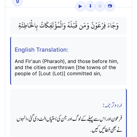
9
▶
⬇
☆
📷
وَجَاءَ فِرْعَوْنُ وَمَن قَبْلَهُ وَالْمُؤْتَفِكَاتُ بِالْخَاطِئَةِ
English Translation:
And Fir'aun (Pharaoh), and those before him,
and the cities overthrown [the towns of the
people of [Lout (Lot)] committed sin,
اردو ترجمہ:
فرعون اور اس سے پہلے کے لوگ اور جن کی بستیاں الٹ دی گئی ، انہوں
نے بھی خطائیں کیں.