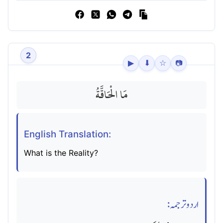
2
▶
⬇
☆
📷
مَا الْحَاقَّةُ
English Translation:
What is the Reality?
اردو ترجمہ: