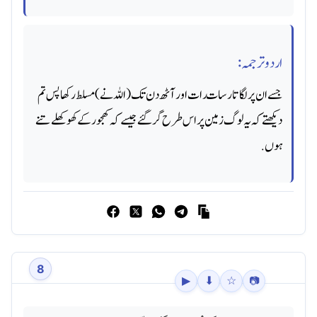
اردو ترجمہ:
جسے ان پر لگاتار سات رات اور آٹھ دن تک (اللہ نے) مسلط رکھا پس تم
دیکھتے کہ یہ لوگ زمین پر اس طرح گر گئے جیسے کہ کھجور کے کھوکھلے تنے
ہوں.
8
▶
⬇
☆
📷