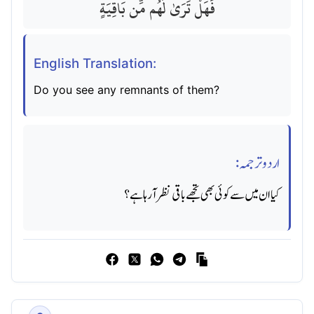
فَهَلْ تَرَىٰ لَهُم مِّن بَاقِيَةٍ
English Translation:
Do you see any remnants of them?
اردو ترجمہ:
کیا ان میں سے کوئی بھی تجھے باقی نظر آرہا ہے؟