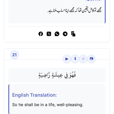
مجھے تو کامل یقین تھا کہ مجھے اپنا حساب ملنا ہے.
21
▶
⬇
☆
📷
فَهُوَ فِي عِيشَةٍ رَّاضِيَةٍ
English Translation:
So he shall be in a life, well-pleasing.