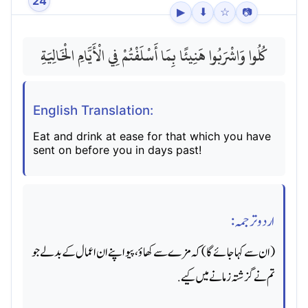
24
▶
⬇
☆
📷
كُلُوا وَاشْرَبُوا هَنِيئًا بِمَا أَسْلَفْتُمْ فِي الْأَيَّامِ الْخَالِيَةِ
English Translation:
Eat and drink at ease for that which you have
sent on before you in days past!
اردو ترجمہ:
(ان سے کہا جائے گا) کہ مزے سے کھاؤ، پیو اپنے ان اعمال کے بدلے جو
تم نے گزشتہ زمانے میں کیے.