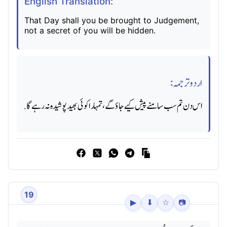
English Translation:
That Day shall you be brought to Judgement,
not a secret of you will be hidden.
اردو ترجمہ:
اس دن تم سب سامنے پیش کیے جاؤ گے، تمہارا کوئی بھید پوشیده نہ رہے گا.
19
▶
⬇
☆
📷