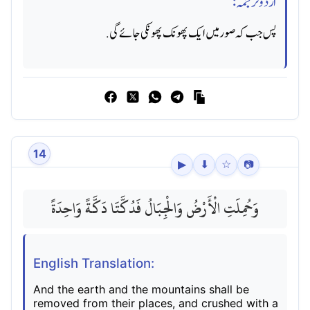
اردو ترجمہ:
پس جب کہ صور میں ایک پھونک پھونکی جائے گی.
14
▶
⬇
☆
📷
وَحُمِلَتِ الْأَرْضُ وَالْجِبَالُ فَدُكَّتَا دَكَّةً وَاحِدَةً
English Translation:
And the earth and the mountains shall be
removed from their places, and crushed with a