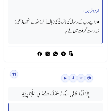
اردو ترجمہ:
اور اپنے رب کے رسول کی نافرمانی کی (بالﺂخر) اللہ نے انہیں (بھی)
زبردست گرفت میں لے لیا.
11
▶
⬇
☆
📷
إِنَّا لَمَّا طَغَى الْمَاءُ حَمَلْنَاكُمْ فِي الْجَارِيَةِ