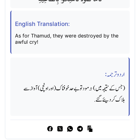
English Translation:
As for Thamud, they were destroyed by the
awful cry!
اردو ترجمہ:
(جس کے نتیجہ میں) ﺛمود تو بے حد خوفناک (اور اونچی) آواز سے
ہلاک کردیئے گئے.