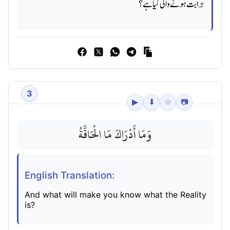
ﺛابت ہونے والی کیا ہے؟
3
▶
⬇
☆
📷
وَمَا أَدْرَاكَ مَا الْحَاقَّةُ
English Translation:
And what will make you know what the Reality
is?