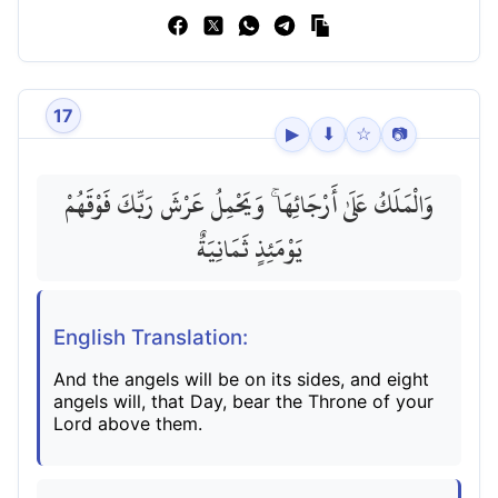
17
▶
⬇
☆
📷
وَالْمَلَكُ عَلَىٰ أَرْجَائِهَا ۚ وَيَحْمِلُ عَرْشَ رَبِّكَ فَوْقَهُمْ
يَوْمَئِذٍ ثَمَانِيَةٌ
English Translation:
And the angels will be on its sides, and eight
angels will, that Day, bear the Throne of your
Lord above them.