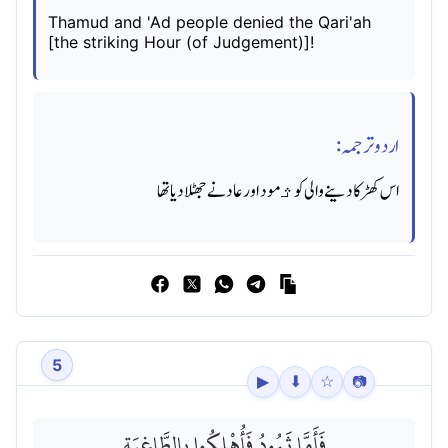
Thamud and 'Ad people denied the Qari'ah
[the striking Hour (of Judgement)]!
اردو ترجمہ:
اس کھڑکا دینے والی کو ﺛمود اور عاد نے جھٹلا دیا تھا
5
▶
⬇
☆
📷
فَأَمَّا ثَمُودُ فَأُهْلِكُوا بِالطَّاغِيَةِ