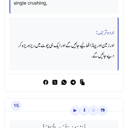
single crushing,
اردو ترجمہ:
اور زمین اور پہاڑ اٹھا لیے جائیں گے اور ایک ہی چوٹ میں ریزه ریزه کر
دیے جائیں گے.
15
▶
⬇
☆
📷