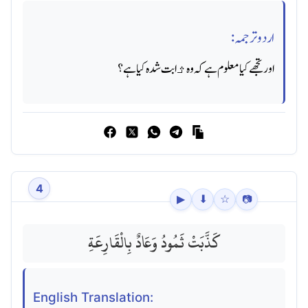
اردو ترجمہ:
اور تجھے کیا معلوم ہے کہ وه ﺛابت شده کیا ہے؟
4
▶
⬇
☆
📷
كَذَّبَتْ ثَمُودُ وَعَادٌ بِالْقَارِعَةِ
English Translation: