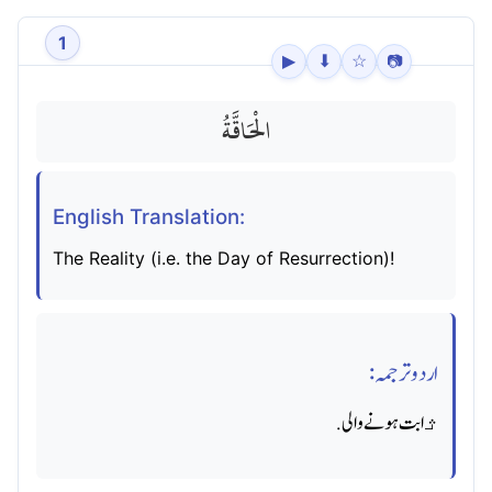
1
▶
⬇
☆
📷
الْحَاقَّةُ
English Translation:
The Reality (i.e. the Day of Resurrection)!
اردو ترجمہ:
ﺛابت ہونے والی.