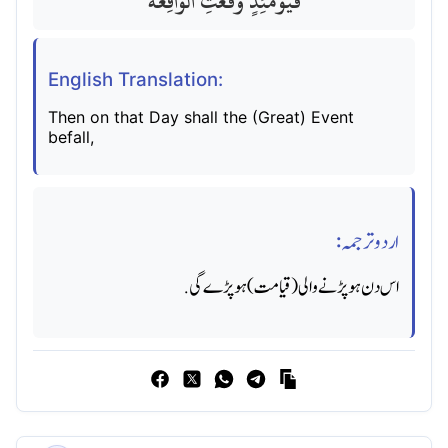
فَيَوْمَئِذٍ وَقَعَتِ الْوَاقِعَةُ
English Translation:
Then on that Day shall the (Great) Event
befall,
اردو ترجمہ:
اس دن ہو پڑنے والی (قیامت) ہو پڑے گی.