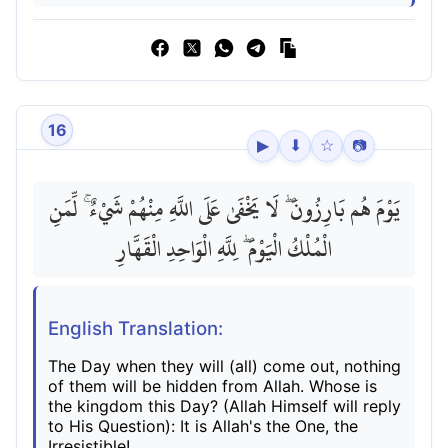
16
▶
⬇
☆
📷
يَوْمَ هُم بَارِزُونَ ۖ لَا يَخْفَىٰ عَلَى اللَّهِ مِنْهُمْ شَيْءٌ ۚ لِّمَنِ
الْمُلْكُ الْيَوْمَ ۖ لِلَّهِ الْوَاحِدِ الْقَهَّارِ
English Translation:
The Day when they will (all) come out, nothing
of them will be hidden from Allah. Whose is
the kingdom this Day? (Allah Himself will reply
to His Question): It is Allah's the One, the
Irresistible!