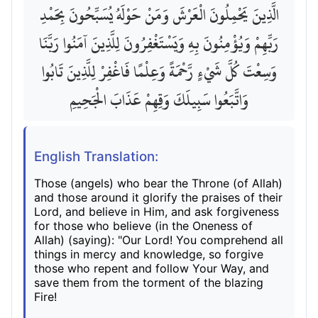
الَّذِينَ يَحْمِلُونَ الْعَرْشَ وَمَنْ حَوْلَهُ يُسَبِّحُونَ بِحَمْدِ
رَبِّهِمْ وَيُؤْمِنُونَ بِهِ وَيَسْتَغْفِرُونَ لِلَّذِينَ آمَنُوا رَبَّنَا
وَسِعْتَ كُلَّ شَيْءٍ رَّحْمَةً وَعِلْمًا فَاغْفِرْ لِلَّذِينَ تَابُوا
وَاتَّبَعُوا سَبِيلَكَ وَقِهِمْ عَذَابَ الْجَحِيمِ
English Translation:
Those (angels) who bear the Throne (of Allah)
and those around it glorify the praises of their
Lord, and believe in Him, and ask forgiveness
for those who believe (in the Oneness of
Allah) (saying): "Our Lord! You comprehend all
things in mercy and knowledge, so forgive
those who repent and follow Your Way, and
save them from the torment of the blazing
Fire!