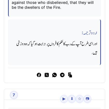
against those who disbelieved, that they will
be the dwellers of the Fire.
اردو ترجمہ:
اور اسی طرح آپ کے رب کا حکم کافروں پر ﺛابت ہو گیا کہ وه دوزخی
ہیں.
7
▶
⬇
☆
📷