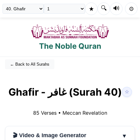
🔍
🔊
★
⚙️
The Noble Quran
← Back to All Surahs
Ghafir
-
غافر
(Surah
40
)
☆
85
Verses •
Meccan
Revelation
🎬 Video & Image Generator
▼