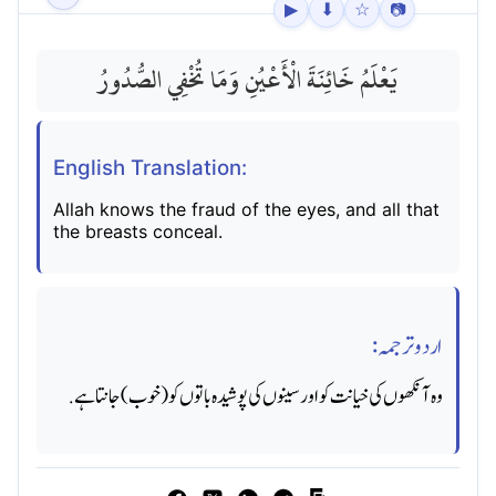
▶
⬇
☆
📷
يَعْلَمُ خَائِنَةَ الْأَعْيُنِ وَمَا تُخْفِي الصُّدُورُ
English Translation:
Allah knows the fraud of the eyes, and all that
the breasts conceal.
اردو ترجمہ:
وه آنکھوں کی خیانت کو اور سینوں کی پوشیده باتوں کو (خوب) جانتا ہے.