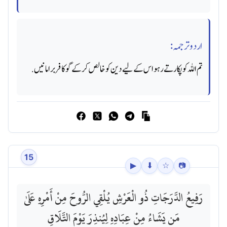
اردو ترجمہ:
تم اللہ کو پکارتے رہو اس کے لیے دین کو خالص کر کے گو کافر برا مانیں.
15
▶
⬇
☆
📷
رَفِيعُ الدَّرَجَاتِ ذُو الْعَرْشِ يُلْقِي الرُّوحَ مِنْ أَمْرِهِ عَلَىٰ
مَن يَشَاءُ مِنْ عِبَادِهِ لِيُنذِرَ يَوْمَ التَّلَاقِ