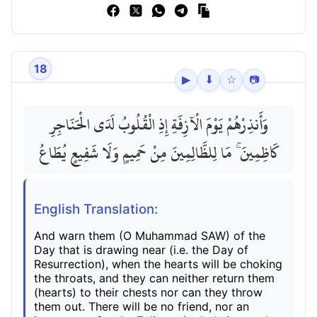
18
▶
⬇
☆
📷
وَأَنذِرْهُمْ يَوْمَ الْآزِفَةِ إِذِ الْقُلُوبُ لَدَى الْحَنَاجِرِ
كَاظِمِينَ ۚ مَا لِلظَّالِمِينَ مِنْ حَمِيمٍ وَلَا شَفِيعٍ يُطَاعُ
English Translation:
And warn them (O Muhammad SAW) of the
Day that is drawing near (i.e. the Day of
Resurrection), when the hearts will be choking
the throats, and they can neither return them
(hearts) to their chests nor can they throw
them out. There will be no friend, nor an