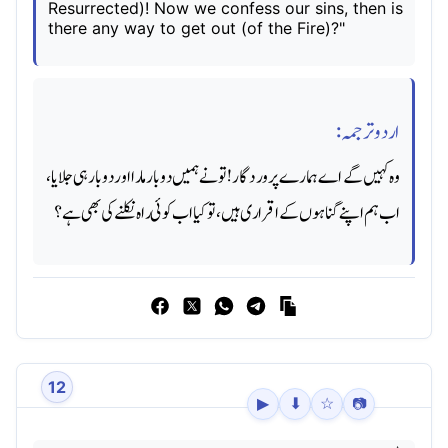
Resurrected)! Now we confess our sins, then is
there any way to get out (of the Fire)?"
اردو ترجمہ:
وه کہیں گے اے ہمارے پروردگار! تو نے ہمیں دوبار مارا اور دو بار ہی جلایا ،
اب ہم اپنے گناہوں کے اقراری ہیں، تو کیا اب کوئی راه نکلنے کی بھی ہے؟
12
▶
⬇
☆
📷