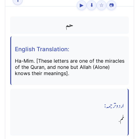
1
▶
⬇
☆
📷
حم
English Translation:
Ha-Mim. [These letters are one of the miracles
of the Quran, and none but Allah (Alone)
knows their meanings].
اردو ترجمہ:
حٰم.