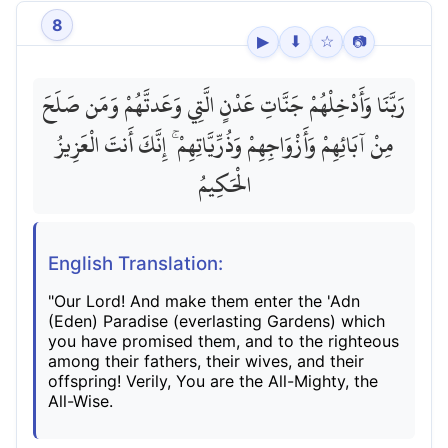
8
▶
⬇
☆
📷
رَبَّنَا وَأَدْخِلْهُمْ جَنَّاتِ عَدْنٍ الَّتِي وَعَدتَّهُمْ وَمَن صَلَحَ
مِنْ آبَائِهِمْ وَأَزْوَاجِهِمْ وَذُرِّيَّاتِهِمْ ۚ إِنَّكَ أَنتَ الْعَزِيزُ
الْحَكِيمُ
English Translation:
"Our Lord! And make them enter the 'Adn
(Eden) Paradise (everlasting Gardens) which
you have promised them, and to the righteous
among their fathers, their wives, and their
offspring! Verily, You are the All-Mighty, the
All-Wise.