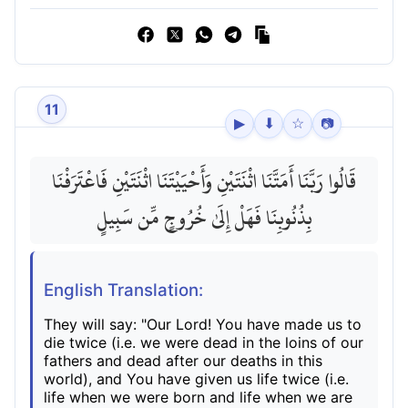
11
▶
⬇
☆
📷
قَالُوا رَبَّنَا أَمَتَّنَا اثْنَتَيْنِ وَأَحْيَيْتَنَا اثْنَتَيْنِ فَاعْتَرَفْنَا
بِذُنُوبِنَا فَهَلْ إِلَىٰ خُرُوجٍ مِّن سَبِيلٍ
English Translation:
They will say: "Our Lord! You have made us to
die twice (i.e. we were dead in the loins of our
fathers and dead after our deaths in this
world), and You have given us life twice (i.e.
life when we were born and life when we are