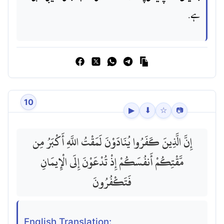
ہے.
10
▶
⬇
☆
📷
إِنَّ الَّذِينَ كَفَرُوا يُنَادَوْنَ لَمَقْتُ اللَّهِ أَكْبَرُ مِن
مَّقْتِكُمْ أَنفُسَكُمْ إِذْ تُدْعَوْنَ إِلَى الْإِيمَانِ
فَتَكْفُرُونَ
English Translation: