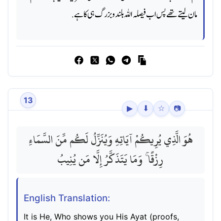
مان لیتے تھے پس اب فیصلہ اللہ بلند و بزرگ ہی کا ہے.
13
▶
⬇
☆
📷
هُوَ الَّذِي يُرِيكُمْ آيَاتِهِ وَيُنَزِّلُ لَكُم مِّنَ السَّمَاءِ
رِزْقًا ۚ وَمَا يَتَذَكَّرُ إِلَّا مَن يُنِيبُ
English Translation:
It is He, Who shows you His Ayat (proofs,