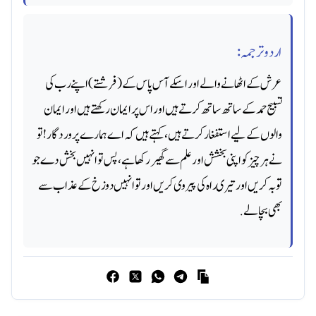
اردو ترجمہ:
عرش کے اٹھانے والے اور اسکے آس پاس کے (فرشتے) اپنے رب کی
تسبیح حمد کے ساتھ ساتھ کرتے ہیں اور اس پر ایمان رکھتے ہیں اور ایمان
والوں کے لیے استفغار کرتے ہیں، کہتے ہیں کہ اے ہمارے پروردگار! تو
نے ہر چیز کو اپنی بخشش اور علم سے گھیر رکھا ہے، پس تو انہیں بخش دے جو
توبہ کریں اور تیری راه کی پیروی کریں اور تو انہیں دوزخ کے عذاب سے
بھی بچا لے.