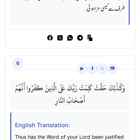
طرف سے کیسی سزا ہوئی.
6
▶
⬇
☆
📷
وَكَذَٰلِكَ حَقَّتْ كَلِمَتُ رَبِّكَ عَلَى الَّذِينَ كَفَرُوا أَنَّهُمْ
أَصْحَابُ النَّارِ
English Translation:
Thus has the Word of your Lord been justified