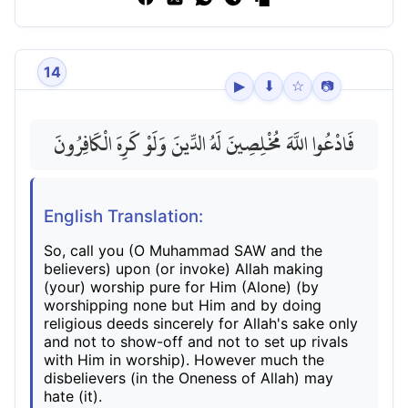
14
▶
⬇
☆
📷
فَادْعُوا اللَّهَ مُخْلِصِينَ لَهُ الدِّينَ وَلَوْ كَرِهَ الْكَافِرُونَ
English Translation:
So, call you (O Muhammad SAW and the
believers) upon (or invoke) Allah making
(your) worship pure for Him (Alone) (by
worshipping none but Him and by doing
religious deeds sincerely for Allah's sake only
and not to show-off and not to set up rivals
with Him in worship). However much the
disbelievers (in the Oneness of Allah) may
hate (it).