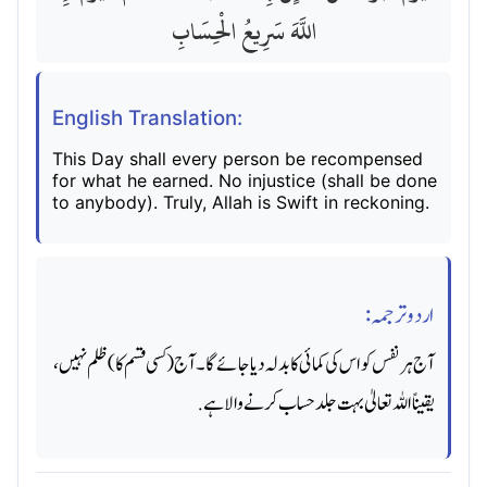
اللَّهَ سَرِيعُ الْحِسَابِ
English Translation:
This Day shall every person be recompensed
for what he earned. No injustice (shall be done
to anybody). Truly, Allah is Swift in reckoning.
اردو ترجمہ:
آج ہر نفس کو اس کی کمائی کا بدلہ دیا جائے گا۔ آج (کسی قسم کا) ظلم نہیں،
یقیناً اللہ تعالیٰ بہت جلد حساب کرنے والا ہے.