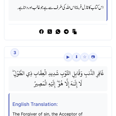
اس کتاب کا نازل فرمانا اس اللہ کی طرف سے ہے جو غالب اور دانا ہے.
3
▶
⬇
☆
📷
غَافِرِ الذَّنبِ وَقَابِلِ التَّوْبِ شَدِيدِ الْعِقَابِ ذِي الطَّوْلِ ۖ
لَا إِلَـٰهَ إِلَّا هُوَ ۖ إِلَيْهِ الْمَصِيرُ
English Translation:
The Forgiver of sin, the Acceptor of