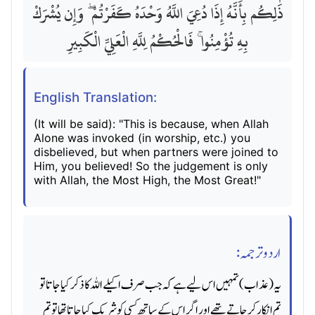
ذَٰلِكُم بِأَنَّهُ إِذَا دُعِيَ اللَّهُ وَحْدَهُ كَفَرْتُمْ ۖ وَإِن يُشْرَكْ
بِهِ تُؤْمِنُوا ۚ فَالْحُكْمُ لِلَّهِ الْعَلِيِّ الْكَبِيرِ
English Translation:
(It will be said): "This is because, when Allah
Alone was invoked (in worship, etc.) you
disbelieved, but when partners were joined to
Him, you believed! So the judgement is only
with Allah, the Most High, the Most Great!"
اردو ترجمہ:
یہ (عذاب) تمہیں اس لیے ہے کہ جب صرف اکیلے اللہ کا ذکر کیا جاتا تو
تم انکار کر جاتے تھے اور اگر اس کے ساتھ کسی کو شریک کیا جاتا تھا تو تم