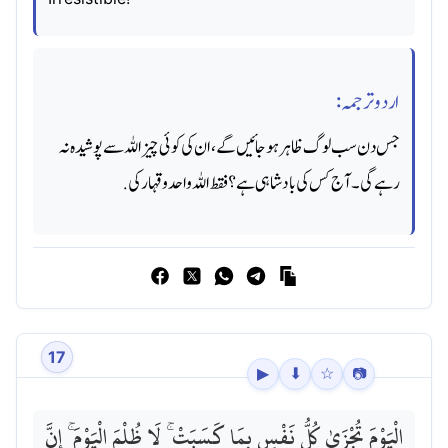
اردو ترجمہ:
جس دن سب لوگ ظاہر ہو جائیں گے ، ان کی کوئی چیز اللہ سے پوشیده نہ
رہے گی۔ آج کس کی بادشاہی ہے؟ فقط اللہ واحد و قہار کی.
17
▶
⬇
☆
📷
الْيَوْمَ تُجْزَىٰ كُلُّ نَفْسٍ بِمَا كَسَبَتْ ۚ لَا ظُلْمَ الْيَوْمَ ۚ إِنَّ