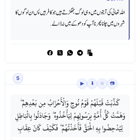
اللہ تعالیٰ کی آیتوں میں وہی لوگ جھگڑتے ہیں جو کافر ہیں پس ان لوگوں کا
شہروں میں چلنا پھرنا آپ کو دھوکے میں نہ ڈالے.
5
▶
⬇
☆
📷
كَذَّبَتْ قَبْلَهُمْ قَوْمُ نُوحٍ وَالْأَحْزَابُ مِن بَعْدِهِمْ ۖ
وَهَمَّتْ كُلُّ أُمَّةٍ بِرَسُولِهِمْ لِيَأْخُذُوهُ ۖ وَجَادَلُوا بِالْبَاطِلِ
لِيُدْحِضُوا بِهِ الْحَقَّ فَأَخَذْتُهُمْ ۖ فَكَيْفَ كَانَ عِقَابِ