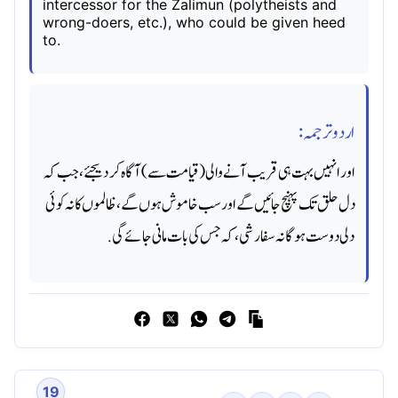
intercessor for the Zalimun (polytheists and
wrong-doers, etc.), who could be given heed
to.
اردو ترجمہ:
اور انہیں بہت ہی قریب آنے والی (قیامت سے) آگاه کر دیجئے، جب کہ
دل حلق تک پہنچ جائیں گے اور سب خاموش ہوں گے، ظالموں کا نہ کوئی
دلی دوست ہوگا نہ سفارشی، کہ جس کی بات مانی جائے گی.
19