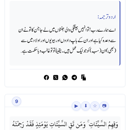
اردو ترجمہ:
اے ہمارے رب! تو انہیں ہمیشگی والی جنتوں میں لے جا جن کا تو نے ان
سے وعده کیا ہے اور ان کے باپ دادوں اور بیویوں اور اولاد میں سے
(بھی) ان (سب) کو جو نیک عمل ہیں ۔ یقیناً تو تو غالب و باحکمت ہے.
9
▶
⬇
☆
📷
وَقِهِمُ السَّيِّئَاتِ ۚ وَمَن تَقِ السَّيِّئَاتِ يَوْمَئِذٍ فَقَدْ رَحِمْتَهُ