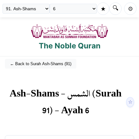
🔍
★
⚙️
The Noble Quran
← Back to Surah
Ash-Shams
(
91
)
Ash-Shams
-
الشمس
(Surah
☆
91
) - Ayah
6