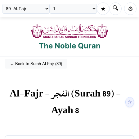
🔍
★
⚙️
The Noble Quran
← Back to Surah
Al-Fajr
(
89
)
Al-Fajr
-
الفجر
(Surah
89
) -
☆
Ayah
8