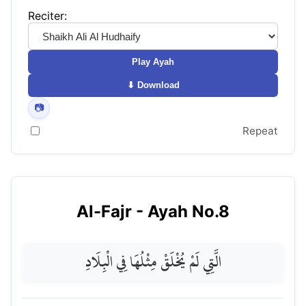
Reciter:
Play Ayah
⬇ Download
📷
Repeat
Al-Fajr
- Ayah No.
8
الَّتِي لَمْ يُخْلَقْ مِثْلُهَا فِي الْبِلَادِ