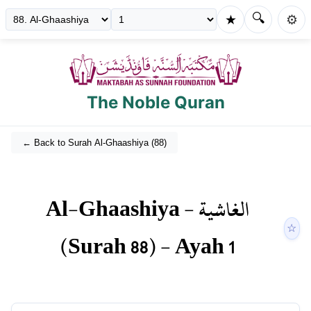
🔍
★
⚙️
The Noble Quran
← Back to Surah
Al-Ghaashiya
(
88
)
Al-Ghaashiya
-
الغاشية
☆
(Surah
88
) - Ayah
1