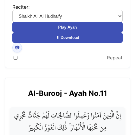
Reciter:
Play Ayah
⬇ Download
📷
Repeat
Al-Burooj
- Ayah No.
11
إِنَّ الَّذِينَ آمَنُوا وَعَمِلُوا الصَّالِحَاتِ لَهُمْ جَنَّاتٌ تَجْرِي
مِن تَحْتِهَا الْأَنْهَارُ ۚ ذَٰلِكَ الْفَوْزُ الْكَبِيرُ