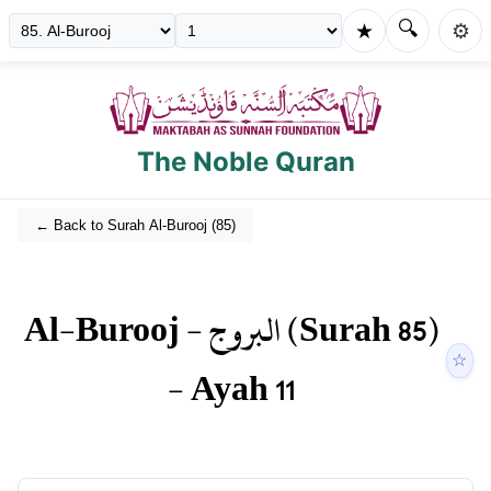
🔍
★
⚙️
The Noble Quran
← Back to Surah
Al-Burooj
(
85
)
Al-Burooj
-
البروج
(Surah
85
)
☆
- Ayah
11