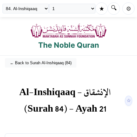
🔍
★
⚙️
The Noble Quran
← Back to Surah
Al-Inshiqaaq
(
84
)
Al-Inshiqaaq
-
الإنشقاق
☆
(Surah
84
) - Ayah
21