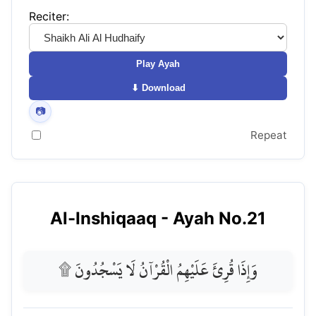
Reciter:
Play Ayah
⬇ Download
📷
Repeat
Al-Inshiqaaq
- Ayah No.
21
وَإِذَا قُرِئَ عَلَيْهِمُ الْقُرْآنُ لَا يَسْجُدُونَ ۩