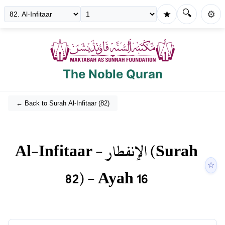
🔍
★
⚙️
The Noble Quran
← Back to Surah
Al-Infitaar
(
82
)
Al-Infitaar
-
الإنفطار
(Surah
☆
82
) - Ayah
16