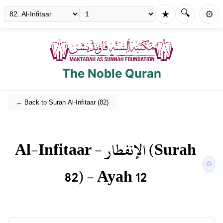
🔍
★
⚙️
The Noble Quran
← Back to Surah
Al-Infitaar
(
82
)
Al-Infitaar
-
الإنفطار
(Surah
☆
82
) - Ayah
12