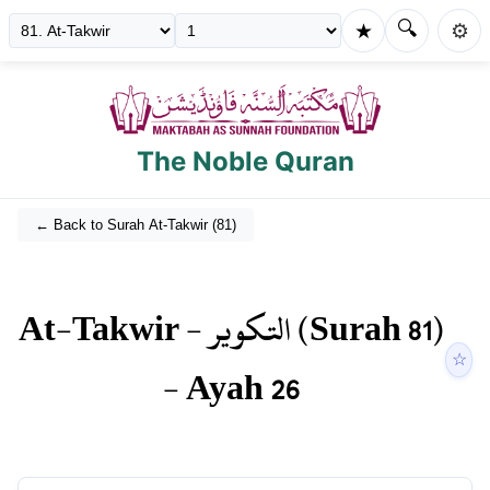
🔍
★
⚙️
The Noble Quran
← Back to Surah
At-Takwir
(
81
)
At-Takwir
-
التكوير
(Surah
81
)
☆
- Ayah
26