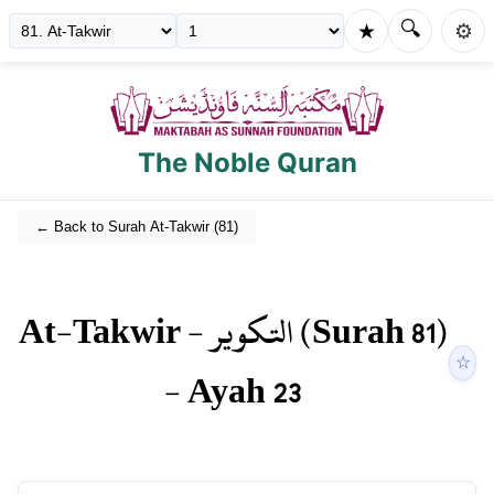
🔍
★
⚙️
The Noble Quran
← Back to Surah
At-Takwir
(
81
)
At-Takwir
-
التكوير
(Surah
81
)
☆
- Ayah
23