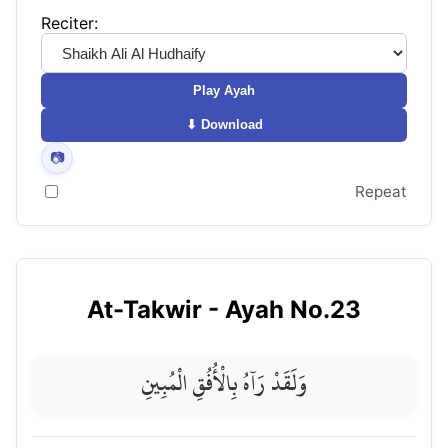
Reciter:
Play Ayah
⬇ Download
📷
Repeat
At-Takwir
- Ayah No.
23
وَلَقَدْ رَآهُ بِالْأُفُقِ الْمُبِينِ