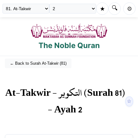
🔍
★
⚙️
The Noble Quran
← Back to Surah
At-Takwir
(
81
)
At-Takwir
-
التكوير
(Surah
81
)
☆
- Ayah
2