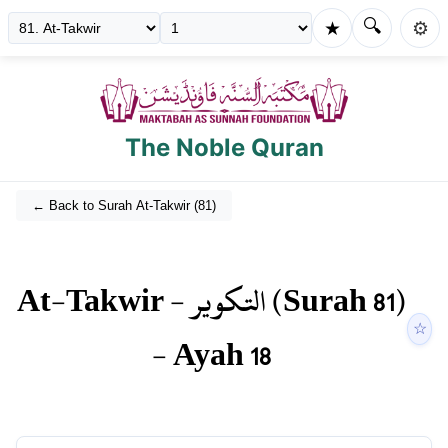
🔍
★
⚙️
The Noble Quran
← Back to Surah
At-Takwir
(
81
)
At-Takwir
-
التكوير
(Surah
81
)
☆
- Ayah
18