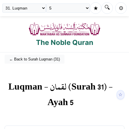
🔍
★
⚙️
The Noble Quran
← Back to Surah
Luqman
(
31
)
Luqman
-
لقمان
(Surah
31
) -
☆
Ayah
5