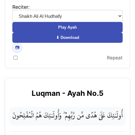
Reciter:
Play Ayah
⬇ Download
📷
Repeat
Luqman
- Ayah No.
5
أُولَـٰئِكَ عَلَىٰ هُدًى مِّن رَّبِّهِمْ ۖ وَأُولَـٰئِكَ هُمُ الْمُفْلِحُونَ