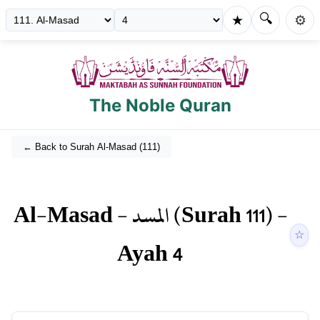
🔍
★
⚙️
The Noble Quran
← Back to Surah
Al-Masad
(
111
)
Al-Masad
-
المسد
(Surah
111
) -
☆
Ayah
4