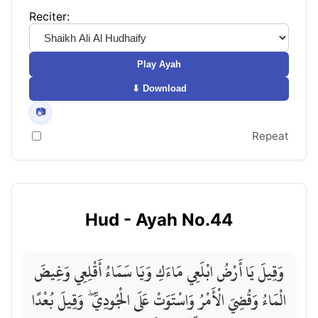
Reciter:
Play Ayah
⬇ Download
📷
Repeat
Hud
- Ayah No.
44
وَقِيلَ يَا أَرْضُ ابْلَعِي مَاءَكِ وَيَا سَمَاءُ أَقْلِعِي وَغِيضَ
الْمَاءُ وَقُضِيَ الْأَمْرُ وَاسْتَوَتْ عَلَى الْجُودِيِّ ۖ وَقِيلَ بُعْدًا