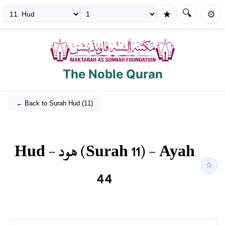
🔍
★
⚙️
The Noble Quran
← Back to Surah
Hud
(
11
)
Hud
-
هود
(Surah
11
) - Ayah
☆
44