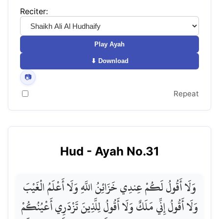
Reciter:
Play Ayah
⬇ Download
📷
Repeat
Hud
- Ayah No.
31
وَلَا أَقُولُ لَكُمْ عِندِي خَزَائِنُ اللَّهِ وَلَا أَعْلَمُ الْغَيْبَ
وَلَا أَقُولُ إِنِّي مَلَكٌ وَلَا أَقُولُ لِلَّذِينَ تَزْدَرِي أَعْيُنُكُمْ