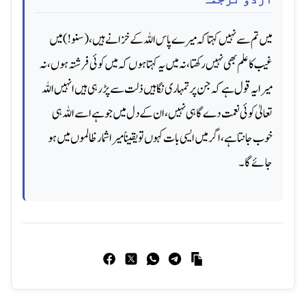
میں تم سے نہیں کہتا کہ میرے پاس اللہ کے خزانے ہیں، (سنو!) میں
غیب کا علم بھی نہیں رکھتا، نہ میں یہ کہتا ہوں کہ میں کوئی فرشتہ ہوں، نہ
میرا یہ قول ہے کہ جن پر تمہاری نگاہیں ذلت سے پڑ رہی ہیں انہیں اللہ
تعالیٰ کوئی نعمت دے گا ہی نہیں ، ان کے دل میں جو ہے اسے اللہ ہی
خوب جانتا ہے، اگر میں ایسی بات کہوں تو یقیناً میرا شمار ظالموں میں ہو
جائے گا۔