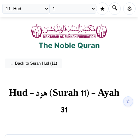
🔍
★
⚙️
The Noble Quran
← Back to Surah
Hud
(
11
)
Hud
-
هود
(Surah
11
) - Ayah
☆
31