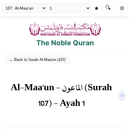
🔍
★
⚙️
The Noble Quran
← Back to Surah
Al-Maa'un
(
107
)
Al-Maa'un
-
الماعون
(Surah
☆
107
) - Ayah
1