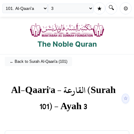
🔍
★
⚙️
The Noble Quran
← Back to Surah
Al-Qaari'a
(
101
)
Al-Qaari'a
-
القارعة
(Surah
☆
101
) - Ayah
3