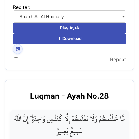
Reciter:
Play Ayah
⬇ Download
📷
Repeat
Luqman
- Ayah No.
28
مَّا خَلْقُكُمْ وَلَا بَعْثُكُمْ إِلَّا كَنَفْسٍ وَاحِدَةٍ ۗ إِنَّ اللَّهَ
سَمِيعٌ بَصِيرٌ