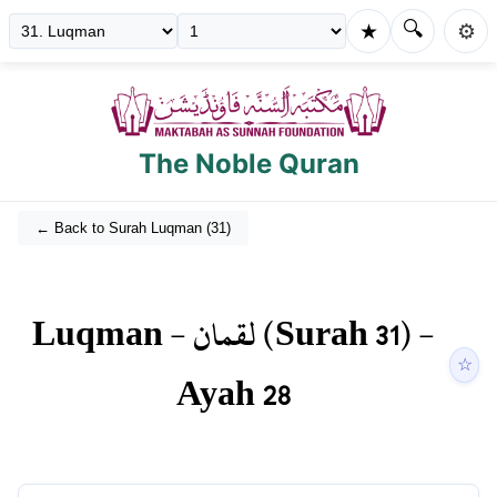
🔍
★
⚙️
The Noble Quran
← Back to Surah
Luqman
(
31
)
Luqman
-
لقمان
(Surah
31
) -
☆
Ayah
28