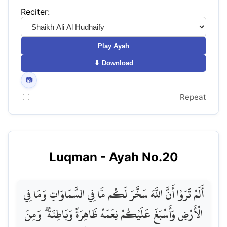
Reciter:
Play Ayah
⬇ Download
📷
Repeat
Luqman
- Ayah No.
20
أَلَمْ تَرَوْا أَنَّ اللَّهَ سَخَّرَ لَكُم مَّا فِي السَّمَاوَاتِ وَمَا فِي
الْأَرْضِ وَأَسْبَغَ عَلَيْكُمْ نِعَمَهُ ظَاهِرَةً وَبَاطِنَةً ۗ وَمِنَ