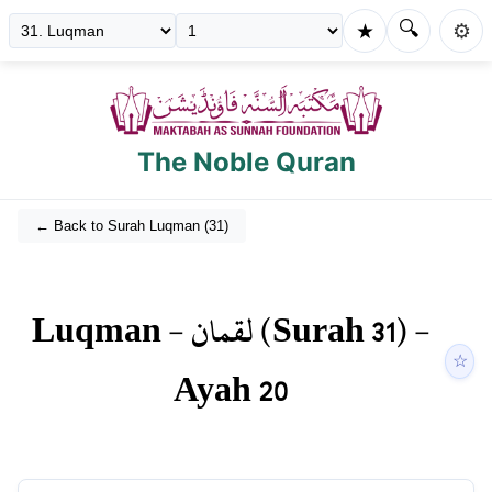
🔍
★
⚙️
The Noble Quran
← Back to Surah
Luqman
(
31
)
Luqman
-
لقمان
(Surah
31
) -
☆
Ayah
20