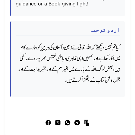
guidance or a Book giving light!
اردو ترجمہ
کیا تم نہیں دیکھتے کہ اللہ تعالیٰ نے زمین وآسمان کی ہر چیز کو ہمارے کام
میں لگا رکھا ہے اور تمہیں اپنی ظاہری وباطنی نعمتیں بھرپور دے رکھی
ہیں، بعض لوگ اللہ کے بارے میں بغیر علم کے اور بغیر ہدایت کے اور
بغیر روشن کتاب کے جھگڑا کرتے ہیں.