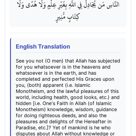
النَّاسِ مَن يُجَادِلُ فِي اللَّهِ بِغَيْرِ عِلْمٍ وَلَا هُدًى وَلَا
كِتَابٍ مُّنِيرٍ
English Translation
See you not (O men) that Allah has subjected
for you whatsoever is in the heavens and
whatsoever is in the earth, and has
completed and perfected His Graces upon
you, (both) apparent (i.e. Islamic
Monotheism, and the lawful pleasures of this
world, including health, good looks, etc.) and
hidden [i.e. One's Faith in Allah (of Islamic
Monotheism) knowledge, wisdom, guidance
for doing righteous deeds, and also the
pleasures and delights of the Hereafter in
Paradise, etc.]? Yet of mankind is he who
disputes about Allah without knowledge or