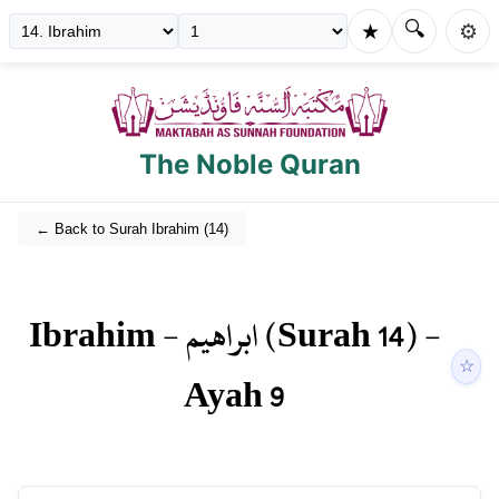
🔍
★
⚙️
The Noble Quran
← Back to Surah
Ibrahim
(
14
)
Ibrahim
-
ابراهيم
(Surah
14
) -
☆
Ayah
9