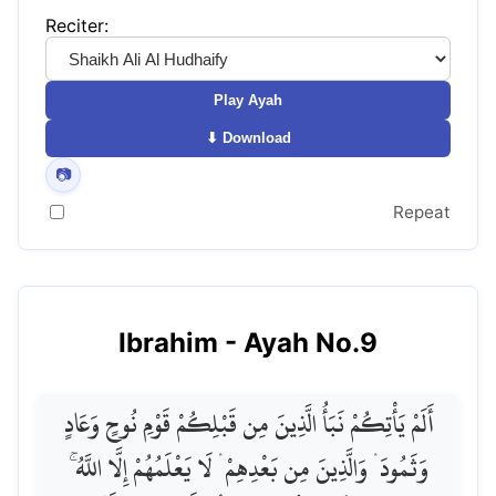
Reciter:
Play Ayah
⬇ Download
📷
Repeat
Ibrahim
- Ayah No.
9
أَلَمْ يَأْتِكُمْ نَبَأُ الَّذِينَ مِن قَبْلِكُمْ قَوْمِ نُوحٍ وَعَادٍ
وَثَمُودَ ۛ وَالَّذِينَ مِن بَعْدِهِمْ ۛ لَا يَعْلَمُهُمْ إِلَّا اللَّهُ ۚ