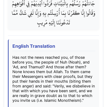
جَاءَتْهُمْ رُسُلُهُم بِالْبَيِّنَاتِ فَرَدُّوا أَيْدِيَهُمْ فِي أَفْوَاهِهِمْ
وَقَالُوا إِنَّا كَفَرْنَا بِمَا أُرْسِلْتُم بِهِ وَإِنَّا لَفِي شَكٍّ مِّمَّا
تَدْعُونَنَا إِلَيْهِ مُرِيبٍ
English Translation
Has not the news reached you, of those
before you, the people of Nuh (Noah), and
'Ad, and Thamud? And those after them?
None knows them but Allah. To them came
their Messengers with clear proofs, but they
put their hands in their mouths (biting them
from anger) and said: "Verily, we disbelieve in
that with which you have been sent, and we
are really in grave doubt as to that to which
you invite us (i.e. Islamic Monotheism)."