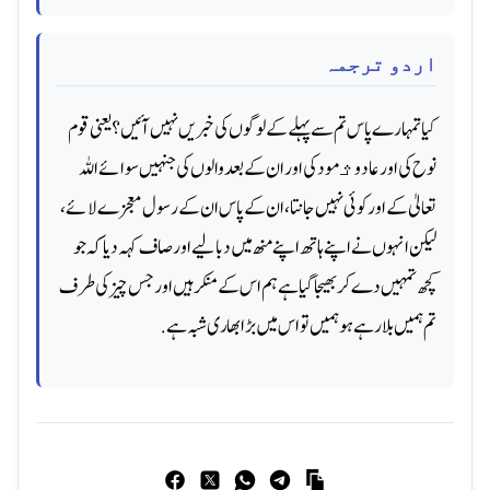
اردو ترجمہ
کیا تمہارے پاس تم سے پہلے کے لوگوں کی خبریں نہیں آئیں؟ یعنی قوم
نوح کی اور عاد وﺛمود کی اور ان کے بعد والوں کی جنہیں سوائے اللہ
تعالیٰ کے اور کوئی نہیں جانتا، ان کے پاس ان کے رسول معجزے لائے،
لیکن انہوں نے اپنے ہاتھ اپنے منھ میں دبالیے اور صاف کہہ دیا کہ جو
کچھ تمہیں دے کر بھیجا گیا ہے ہم اس کے منکر ہیں اور جس چیز کی طرف
تم ہمیں بلا رہے ہو ہمیں تو اس میں بڑا بھاری شبہ ہے.