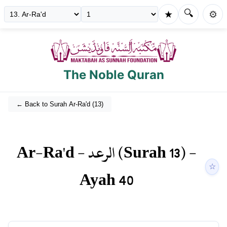
🔍
★
⚙️
The Noble Quran
← Back to Surah
Ar-Ra'd
(
13
)
Ar-Ra'd
-
الرعد
(Surah
13
) -
☆
Ayah
40