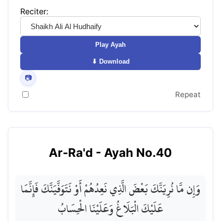
Reciter:
Play Ayah
⬇ Download
📷
Repeat
Ar-Ra'd
- Ayah No.
40
وَإِن مَّا نُرِيَنَّكَ بَعْضَ الَّذِي نَعِدُهُمْ أَوْ نَتَوَفَّيَنَّكَ فَإِنَّمَا
عَلَيْكَ الْبَلَاغُ وَعَلَيْنَا الْحِسَابُ