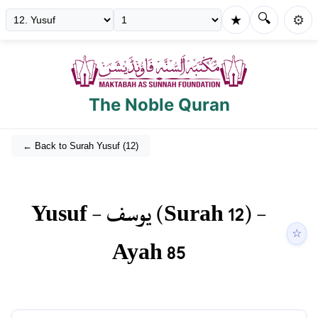
🔍
★
⚙️
The Noble Quran
← Back to Surah
Yusuf
(
12
)
Yusuf
-
يوسف
(Surah
12
) -
☆
Ayah
85