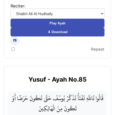
Reciter:
Play Ayah
⬇ Download
📷
Repeat
Yusuf
- Ayah No.
85
قَالُوا تَاللَّهِ تَفْتَأُ تَذْكُرُ يُوسُفَ حَتَّىٰ تَكُونَ حَرَضًا أَوْ
تَكُونَ مِنَ الْهَالِكِينَ