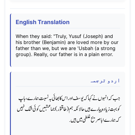
English Translation
When they said: "Truly, Yusuf (Joseph) and
his brother (Benjamin) are loved more by our
father than we, but we are 'Usbah (a strong
group). Really, our father is in a plain error.
اردو ترجمہ
جب کہ انہوں نے کہا کہ یوسف اور اس کا بھائی بہ نسبت ہمارے، باپ
کو بہت زیاده پیارے ہیں حالانکہ ہم (طاقتور) جماعتہیں کوئی شک نہیں
کہ ہمارے ابا صریح غلطی میں ہیں.