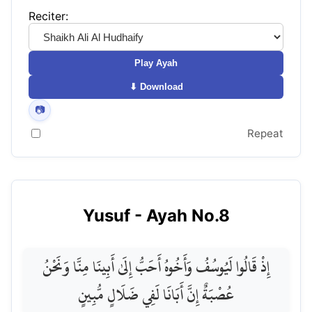
Reciter:
Play Ayah
⬇ Download
📷
Repeat
Yusuf
- Ayah No.
8
إِذْ قَالُوا لَيُوسُفُ وَأَخُوهُ أَحَبُّ إِلَىٰ أَبِينَا مِنَّا وَنَحْنُ
عُصْبَةٌ إِنَّ أَبَانَا لَفِي ضَلَالٍ مُّبِينٍ