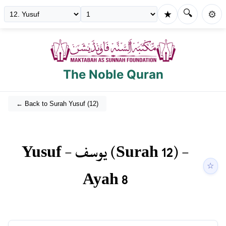
🔍
★
⚙️
The Noble Quran
← Back to Surah
Yusuf
(
12
)
Yusuf
-
يوسف
(Surah
12
) -
☆
Ayah
8