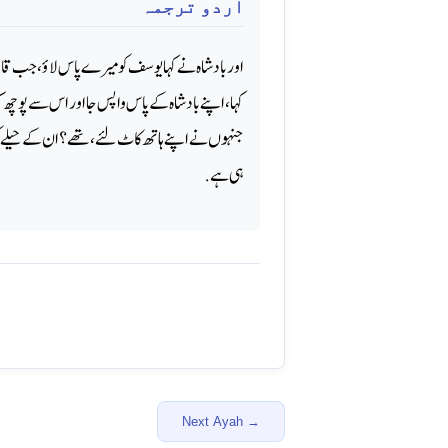
اردو ترجمہ
اور بادشاه نے کہا یوسف کو میرے پاس لاؤ ، جب ق
کہا، اپنے بادشاه کے پاس واپس جا اور اس سے پوچھ کہ
جنہوں نے اپنے ہاتھ کاٹ لئے، تھے؟ ان کے حیلے کو (
ہی ہے.
Next Ayah
→