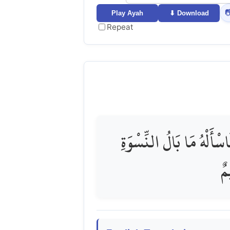

Play Ayah
⬇ Download
Repeat
وَقَالَ الْمَلِكُ ائْتُونِي بِ
ال