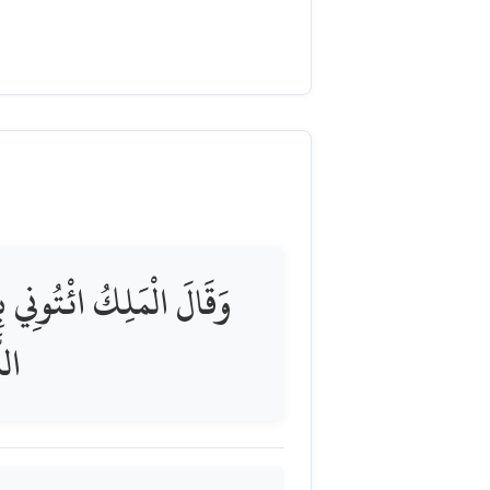
وَقَالَ الْمَلِكُ ائْتُونِي بِه
الل