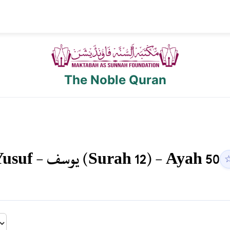
The Noble Quran
Yusuf
-
يوسف
(Surah
12
) - Ayah
50