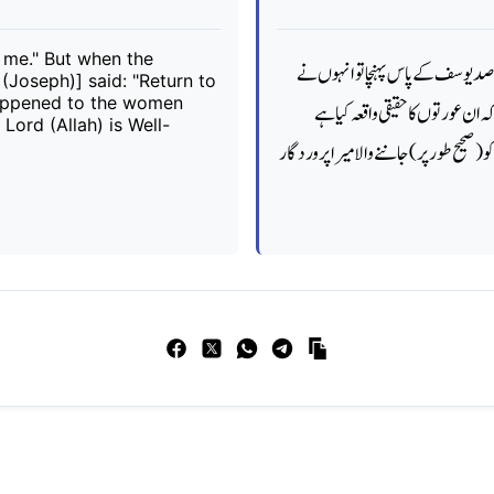
o me." But when the
اصد یوسف کے پاس پہنچا تو انہوں نے
(Joseph)] said: "Return to
happened to the women
 ان عورتوں کا حقیقی واقعہ کیا ہے
Lord (Allah) is Well-
صحیح طور پر) جاننے والا میرا پروردگار