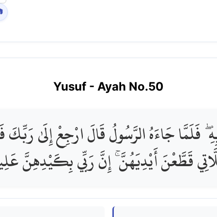

Yusuf
- Ayah No.
50
هِ ۖ فَلَمَّا جَاءَهُ الرَّسُولُ قَالَ ارْجِعْ إِلَىٰ رَبِّكَ فَ
لَّاتِي قَطَّعْنَ أَيْدِيَهُنَّ ۚ إِنَّ رَبِّي بِكَيْدِهِنَّ عَلِ