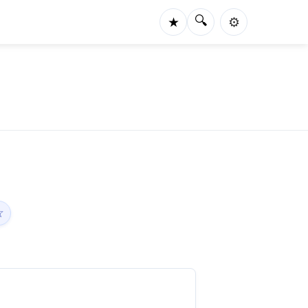
🔍
★
⚙️
☆