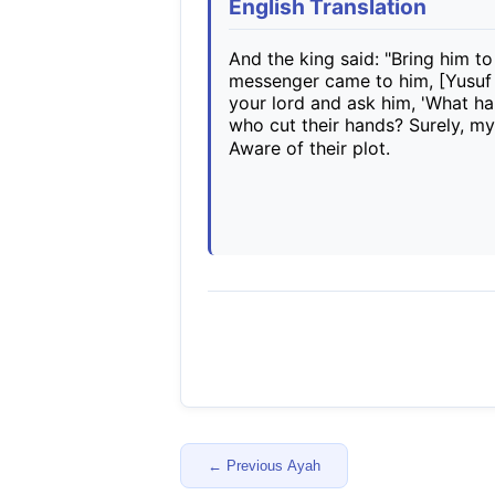
English Translation
And the king said: "Bring him t
messenger came to him, [Yusuf 
your lord and ask him, 'What 
who cut their hands? Surely, my 
Aware of their plot. 
← Previous Ayah