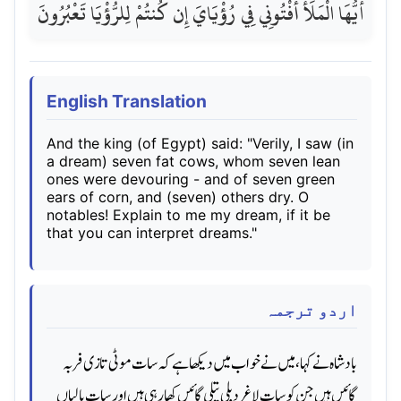
أَيُّهَا الْمَلَأُ أَفْتُونِي فِي رُؤْيَايَ إِن كُنتُمْ لِلرُّؤْيَا تَعْبُرُونَ
English Translation
And the king (of Egypt) said: "Verily, I saw (in
a dream) seven fat cows, whom seven lean
ones were devouring - and of seven green
ears of corn, and (seven) others dry. O
notables! Explain to me my dream, if it be
that you can interpret dreams."
اردو ترجمہ
بادشاه نے کہا، میں نے خواب میں دیکھا ہے کہ سات موٹی تازی فربہ
گائیں ہیں جن کو سات لاغر دبلی پتلی گائیں کھا رہی ہیں اور سات بالیاں