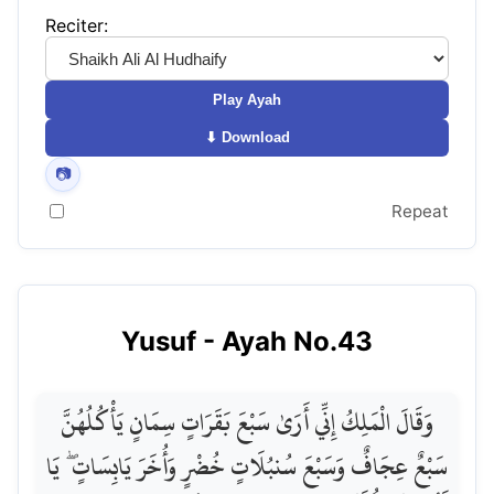
Reciter:
Play Ayah
⬇ Download
📷
Repeat
Yusuf
- Ayah No.
43
وَقَالَ الْمَلِكُ إِنِّي أَرَىٰ سَبْعَ بَقَرَاتٍ سِمَانٍ يَأْكُلُهُنَّ
سَبْعٌ عِجَافٌ وَسَبْعَ سُنبُلَاتٍ خُضْرٍ وَأُخَرَ يَابِسَاتٍ ۖ يَا