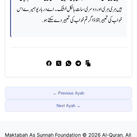
ہیں ہری ہری اور دوسری سات بالکل خشک۔ اے درباریو! میرے اس
خواب کی تعبیر بتلاؤ اگر تم خواب کی تعبیر دے سکتے ہو.
← Previous Ayah
Next Ayah
→
Maktabah As Sunnah Foundation ©
2026
Al-Quran. All