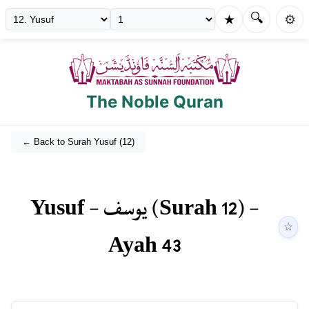
🔍
★
⚙️
The Noble Quran
← Back to Surah
Yusuf
(
12
)
Yusuf
-
يوسف
(Surah
12
) -
☆
Ayah
43