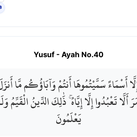

Yusuf
- Ayah No.
40
َّا أَسْمَاءً سَمَّيْتُمُوهَا أَنتُمْ وَآبَاؤُكُم مَّا أَنزَ
َمَرَ أَلَّا تَعْبُدُوا إِلَّا إِيَّاهُ ۚ ذَٰلِكَ الدِّينُ الْقَيِّمُ
يَعْلَمُونَ