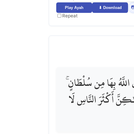

Play Ayah
⬇ Download
Repeat
مَا تَعْبُدُونَ مِن دُونِهِ إِل
إِنِ الْحُكْمُ إِلَّا لِلَّهِ ۚ أ