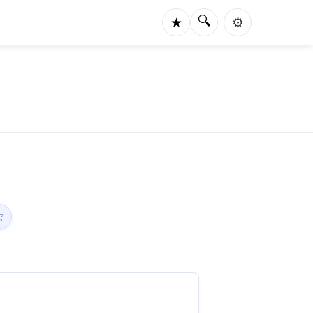
🔍
★
⚙️
☆