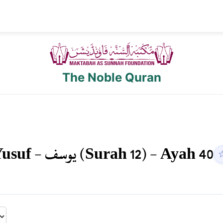
The Noble Quran
usuf
-
يوسف
(Surah
12
) - Ayah
40