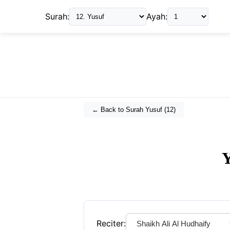
Surah:
Ayah:
← Back to Surah
Yusuf
(
12
)
Y
Reciter: