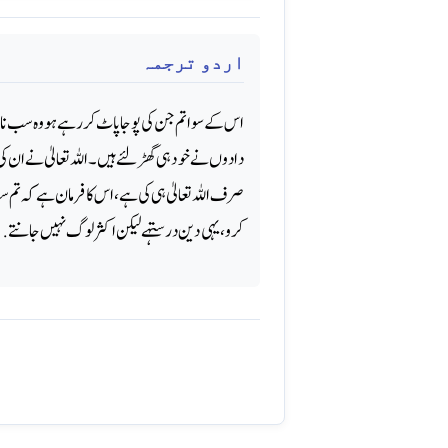
اردو ترجمہ
اس کے سوا تم جن کی پوجا پاٹ کر رہے ہو وه سب نام
دادوں نے خود ہی گھڑ لئے ہیں۔ اللہ تعالیٰ نے ان کی 
صرف اللہ تعالیٰ ہی کی ہے، اس کا فرمان ہے کہ تم
کرو، یہی دین درستہے لیکن اکثر لوگ نہیں جانتے.