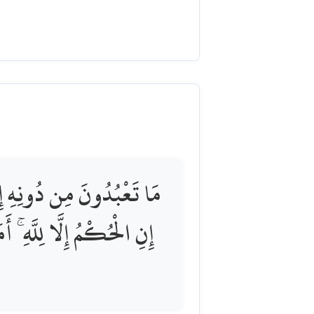
مَا تَعْبُدُونَ مِن دُونِهِ إِ ۚ
إِنِ الْحُكْمُ إِلَّا لِلَّهِ ۚ أَ