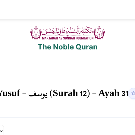
The Noble Quran
Yusuf
-
يوسف
(Surah
12
) - Ayah
31