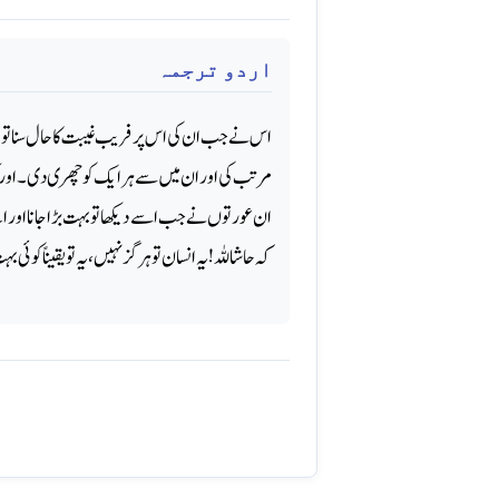
اردو ترجمہ
اس نے جب ان کی اس پر فریب غیبت کا حال سنا تو ان
مرتب کی اور ان میں سے ہر ایک کو چھری دی۔ ا،
ان عورتوں نے جب اسے دیکھا تو بہت بڑا جانا اور اپ
کہ حاشاللہ! یہ انسان تو ہرگز نہیں، یہ تو یقیناً کو.