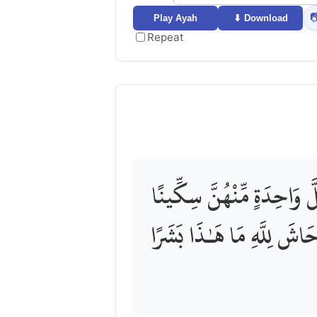

Play Ayah
⬇ Download
Repeat
فَلَمَّا سَمِعَتْ بِمَكْرِهِنَّ أ
وَقَالَتِ اخْرُجْ عَلَيْهِنَّ ۖ فَ