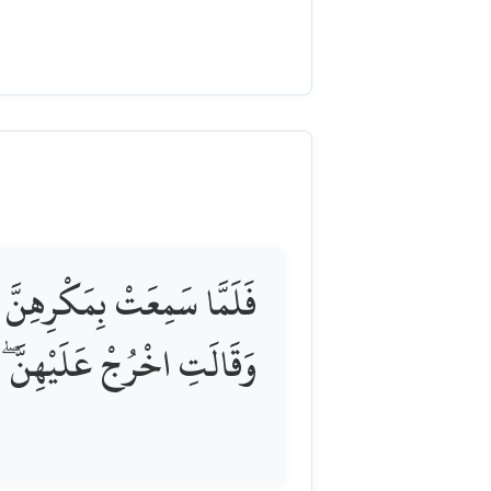
فَلَمَّا سَمِعَتْ بِمَكْرِهِنَّ أَ
وَقَالَتِ اخْرُجْ عَلَيْهِنَّ ۖ فَل