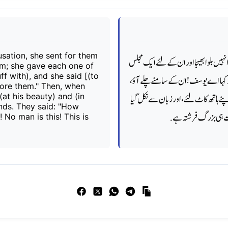
sation, she sent for them
ہیں بلوا بھیجا اور ان کے لئے ایک مجلس
m; she gave each one of
ff with), and she said [(to
ور کہا اے یوسف! ان کے سامنے چلے آؤ
ore them." Then, when
(at his beauty) and (in
نے ہاتھ کاٹ لئے، اور زبان سے نکل گیا
ands. They said: "How
ئی بہت ہی بزرگ فرشتہ ہے
! No man is this! This is