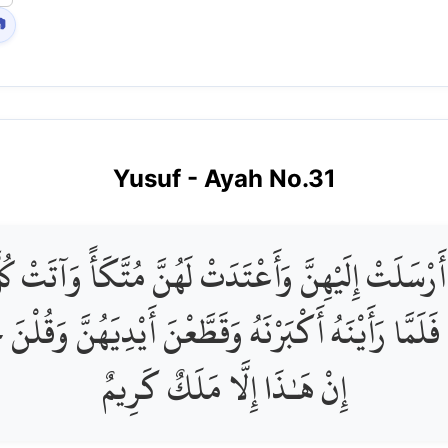

Yusuf
- Ayah No.
31
َرْسَلَتْ إِلَيْهِنَّ وَأَعْتَدَتْ لَهُنَّ مُتَّكَأً وَآتَتْ كُ
لَمَّا رَأَيْنَهُ أَكْبَرْنَهُ وَقَطَّعْنَ أَيْدِيَهُنَّ وَقُلْن
إِنْ هَـٰذَا إِلَّا مَلَكٌ كَرِيمٌ