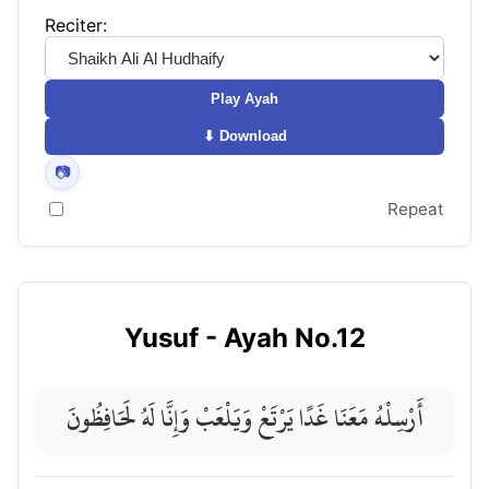
Reciter:
Play Ayah
⬇ Download
📷
Repeat
Yusuf
- Ayah No.
12
أَرْسِلْهُ مَعَنَا غَدًا يَرْتَعْ وَيَلْعَبْ وَإِنَّا لَهُ لَحَافِظُونَ