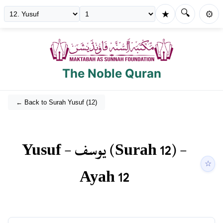
🔍
★
⚙️
The Noble Quran
← Back to Surah
Yusuf
(
12
)
Yusuf
-
يوسف
(Surah
12
) -
☆
Ayah
12