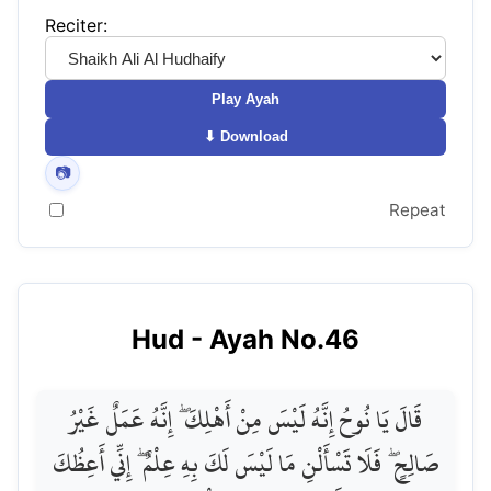
Reciter:
Play Ayah
⬇ Download
📷
Repeat
Hud
- Ayah No.
46
قَالَ يَا نُوحُ إِنَّهُ لَيْسَ مِنْ أَهْلِكَ ۖ إِنَّهُ عَمَلٌ غَيْرُ
صَالِحٍ ۖ فَلَا تَسْأَلْنِ مَا لَيْسَ لَكَ بِهِ عِلْمٌ ۖ إِنِّي أَعِظُكَ