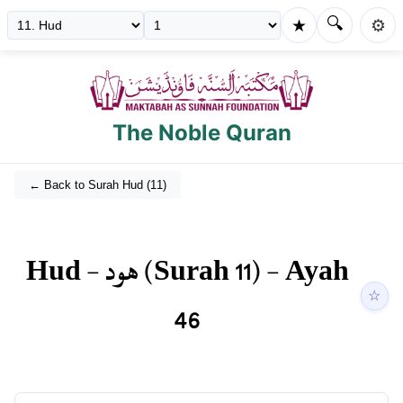
🔍
★
⚙️
The Noble Quran
← Back to Surah
Hud
(
11
)
Hud
-
هود
(Surah
11
) - Ayah
☆
46