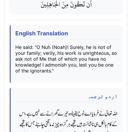
أَن تَكُونَ مِنَ الْجَاهِلِينَ
English Translation
He said: "O Nuh (Noah)! Surely, he is not of
your family; verily, his work is unrighteous, so
ask not of Me that of which you have no
knowledge! I admonish you, lest you be one
of the ignorants."
اردو ترجمہ
اللہ تعالیٰ نے فرمایا اے نوح یقیناً وه تیرے گھرانے سے نہیں ہے ، اس
کے کام بالکل ہی ناشائستہ ہیں تجھے ہرگز وه چیز نہ مانگنی چاہئے جس کا تجھے