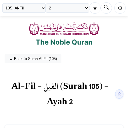
🔍
★
⚙️
The Noble Quran
← Back to Surah
Al-Fil
(
105
)
Al-Fil
-
الفيل
(Surah
105
) -
☆
Ayah
2